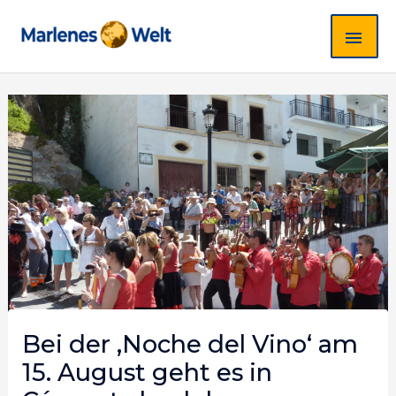
Zum
HA
Inhalt
springen
Post
navigation
Bei der ‚Noche del Vino‘ am
15. August geht es in