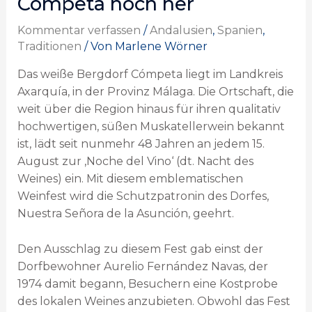
Cómpeta hoch her
Kommentar verfassen
/
Andalusien
,
Spanien
,
Traditionen
/ Von
Marlene Wörner
Das weiße Bergdorf Cómpeta liegt im Landkreis
Axarquía, in der Provinz Málaga. Die Ortschaft, die
weit über die Region hinaus für ihren qualitativ
hochwertigen, süßen Muskatellerwein bekannt
ist, lädt seit nunmehr 48 Jahren an jedem 15.
August zur ‚Noche del Vino‘ (dt. Nacht des
Weines) ein. Mit diesem emblematischen
Weinfest wird die Schutzpatronin des Dorfes,
Nuestra Señora de la Asunción, geehrt.
Den Ausschlag zu diesem Fest gab einst der
Dorfbewohner Aurelio Fernández Navas, der
1974 damit begann, Besuchern eine Kostprobe
des lokalen Weines anzubieten. Obwohl das Fest